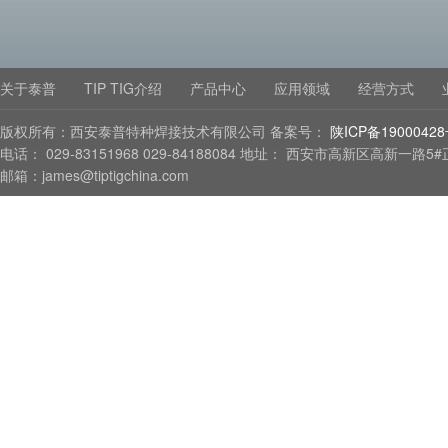
关于泰普
TIP TIG介绍
产品中心
应用领域
经营方式
版权所有：西安泰普特种焊接技术有限公司 备案号：
陕ICP备1900042
电话： 029-83151968 029-84188084 地址： 西安市高新区高新一路5
邮箱：james@tiptigchina.com